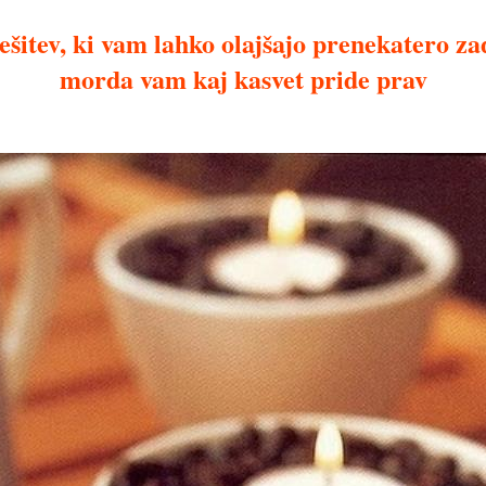
šitev, ki vam lahko olajšajo prenekatero za
morda vam kaj kasvet pride prav