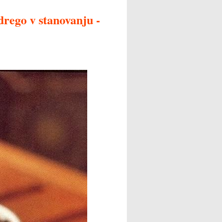
drego v stanovanju -