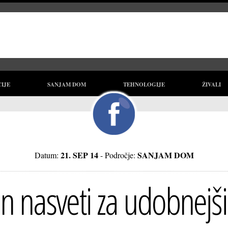
CIJE
SANJAM DOM
TEHNOLOGIJE
ŽIVALI
21. SEP 14
SANJAM DOM
Datum:
- Področje:
 in nasveti za udobnej