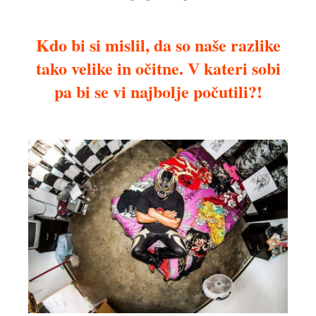
Kdo bi si mislil, da so naše razlike
tako velike in očitne. V kateri sobi
pa bi se vi najbolje počutili?!