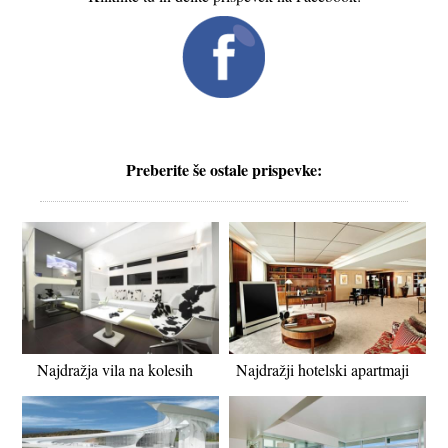
Preberite še ostale prispevke:
Najdražja vila na kolesih
Najdražji hotelski apartmaji